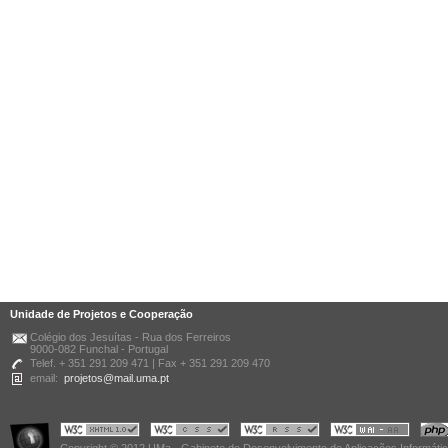
Unidade de Projetos e Cooperação
Colégio dos Jesuítas - Rua dos Ferreiros
9000-082 Funchal - Portugal
Telef. + 351 291 209 471 | Fax + 351 291 209 470
email:
projetos@mail.uma.pt
Copyright © 2012 UMa - Gabinete de Desenvolvimento de Aplicações Informáti