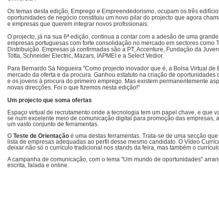
Os temas desta edição, Emprego e Empreendedorismo, ocupam os três edifícios 
oportunidades de negócio constituiu um novo pilar do projecto que agora cham
e empresas que querem integrar novos profissionais.
O projecto, já na sua 6ª edição, continua a contar com a adesão de uma grande p
empresas portuguesas com forte consolidação no mercado em sectores como T
Distribuição. Empresas já confirmadas são a PT, Accenture, Fundação da Juve
Totta, Schneider Electric, Mazars, IAPMEI e a Select Vedior.
Para Bernardo Sá Nogueira "Como projecto inovador que é, a Bolsa Virtual de
mercado da oferta e da procura. Ganhou estatuto na criação de oportunidades
e os jovens à procura do primeiro emprego. Mas existem permanentemente asp
novas direcções. Foi o que fizemos nesta edição!"
Um projecto que soma ofertas
Espaço virtual de recrutamento onde a tecnologia tem um papel chave, e que va
se num excelente meio de comunicação digital para promoção das empresas, a
um vasto conjunto de ferramentas.
O
Teste de Orientação
é uma destas ferramentas. Trata-se de uma secção que 
lista de empresas adequadas ao perfil desse mesmo candidato. O Vídeo Currícul
deixar não só o currículo tradicional nos stands da feira, mas também o currícul
A campanha de comunicação, com o lema "Um mundo de oportunidades" arranca 
escrita, falada e online.