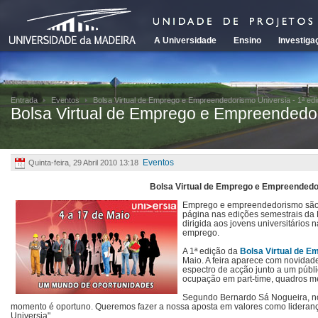
A Universidade
Ensino
Investiga
Entrada
Eventos
Bolsa Virtual de Emprego e Empreendedorismo Universia - 1ª ed
Bolsa Virtual de Emprego e Empreendedor
Quinta-feira, 29 Abril 2010 13:18
Eventos
Bolsa Virtual de Emprego e Empreendedor
Emprego e empreendedorismo são 
página nas edições semestrais da B
dirigida aos jovens universitários 
emprego.
A 1ª edição da
Bolsa Virtual de 
Maio. A feira aparece com novidade
espectro de acção junto a um públ
ocupação em part-time, quadros mé
Segundo Bernardo Sá Nogueira, no
momento é oportuno. Queremos fazer a nossa aposta em valores como liderança
Universia".