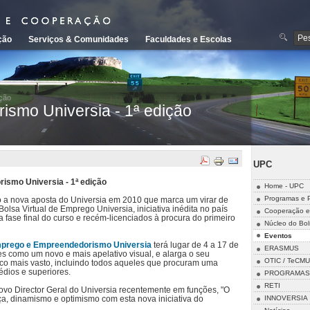
ção
Serviços & Comunidades
Faculdades e Escolas
ição
ismo Universia - 1ª edição
UPC
ismo Universia - 1ª edição
Home - UPC
Programas e P
a nova aposta do Universia em 2010 que marca um virar de
olsa Virtual de Emprego Universia, iniciativa inédita no país
Cooperação e
na fase final do curso e recém-licenciados à procura do primeiro
Núcleo do Bol
Eventos
Emprego e Empreendedorismo Universia
terá lugar de 4 a 17 de
ERASMUS
s como um novo e mais apelativo visual, e alarga o seu
OTIC / TeCMU
ico mais vasto, incluindo todos aqueles que procuram uma
dios e superiores.
PROGRAMAS 
RETI
vo Director Geral do Universia recentemente em funções, "O
INNOVERSIA
, dinamismo e optimismo com esta nova iniciativa do