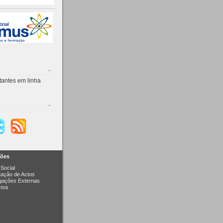
tantes em linha
ções
Social
itação de Actos
igações Externas
ctos