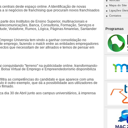
Notícias
Mapa do Site
centrais deste espaço online. A Identificação de novas
a a si negócios de franchising que procuram novos franchisados
Ligações Útei
Contatos
arte dos Institutos de Ensino Superior, multinacionais e
elecomunicações, Banca, Consultoria, Formação, Serviços e
ntude, Vodafone, Rumos, Lógica, Páginas Amarelas, Santander
Programas
 Emprego Universia tem vindo a ganhar consolidação no
 de emprego, fazendo o match entre as entidades empregadores
ectos que necessitam de ser afinados e temos de pensar em
i conquistando "terreno" na publicidade online, transformando-
 Bolsa Virtual de Emprego e Empreendedorismo disponibiliza
filtra as competências do candidato e que aparece com uma
o é outro exemplo, que dá a possibilidade aos utilizadores de
o filmado.
dia 30 de Abril junto aos campus universitários, à imprensa