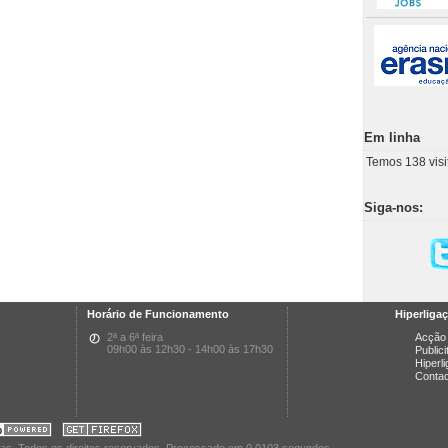
Em linha
Temos 138 visi
Siga-nos:
Horário de Funcionamento
Hiperliga
2ª a 6ª feira
Acção 
09h00 às 12h30 - 14h00 às 17h30
Public
Hiperl
Conta
cas. Todos os direitos reservados. Processado em 0.0103 segundos