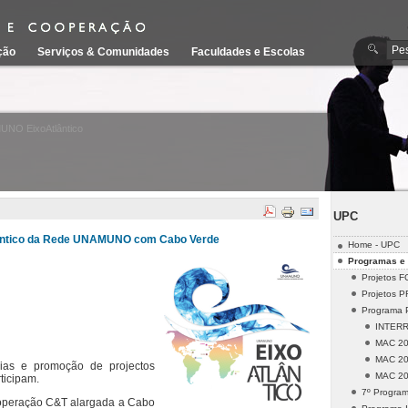
ção
Serviços & Comunidades
Faculdades e Escolas
NO EixoAtlântico
UPC
tlântico da Rede UNAMUNO com Cabo Verde
Home - UPC
Programas e 
Projetos F
Projetos 
Programa 
INTERR
MAC 20
MAC 20
eias e promoção de projectos
MAC 20
ticipam.
7º Progra
ooperação C&T alargada a Cabo