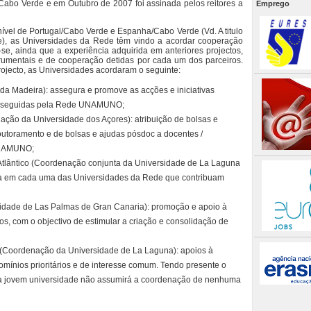
Cabo Verde e em Outubro de 2007 foi assinada pelos reitores a
Emprego
vel de Portugal/Cabo Verde e Espanha/Cabo Verde (Vd. A titulo
), as Universidades da Rede têm vindo a acordar cooperação
e, ainda que a experiência adquirida em anteriores projectos,
rumentais e de cooperação detidas por cada um dos parceiros.
rojecto, as Universidades acordaram o seguinte:
 Madeira): assegura e promove as acções e iniciativas
prosseguidas pela Rede UNAMUNO;
ão da Universidade dos Açores): atribuição de bolsas e
outoramento e de bolsas e ajudas pósdoc a docentes /
 UNAMUNO;
lântico (Coordenação conjunta da Universidade de La Laguna
terna em cada uma das Universidades da Rede que contribuam
idade de Las Palmas de Gran Canaria): promoção e apoio à
os, com o objectivo de estimular a criação e consolidação de
 (Coordenação da Universidade de La Laguna): apoios à
ínios prioritários e de interesse comum. Tendo presente o
sta jovem universidade não assumirá a coordenação de nenhuma