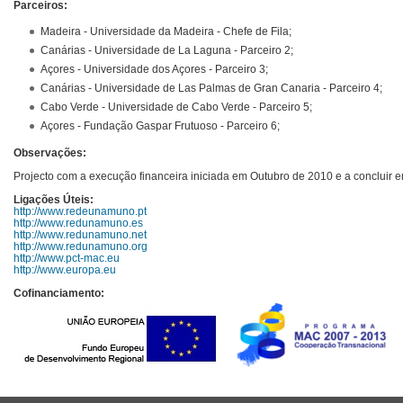
Parceiros:
Madeira - Universidade da Madeira - Chefe de Fila;
Canárias - Universidade de La Laguna - Parceiro 2;
Açores - Universidade dos Açores
- Parceiro 3;
Canárias - Universidade de Las Palmas de Gran Canaria - Parceiro 4;
Cabo Verde - Universidade de Cabo Verde
- Parceiro 5;
Açores - Fundação Gaspar Frutuoso - Parceiro 6;
Observações:
Projecto com a execução financeira iniciada em Outubro de 2010 e a concluir 
Ligações Úteis:
http://www.redeunamuno.pt
http://www.redunamuno.es
http://www.redunamuno.net
http://www.redunamuno.org
http://www.pct-mac.eu
http://www.europa.eu
Cofinanciamento: