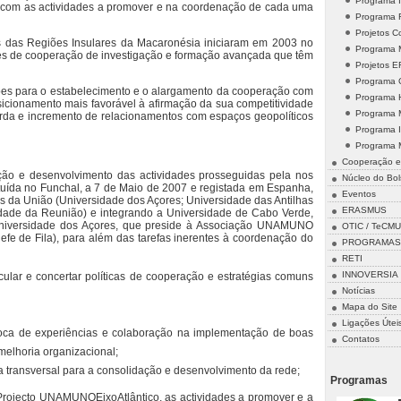
Programa 
os com as actividades a promover e na coordenação de cada uma
Programa
Projetos 
s das Regiões Insulares da Macaronésia iniciaram em 2003 no
Programa M
es de cooperação de investigação e formação avançada que têm
Projetos 
Programa 
s para o estabelecimento e o alargamento da cooperação com
Programa 
cionamento mais favorável à afirmação da sua competitividade
Programa 
uarda e incremento de relacionamentos com espaços geopolíticos
Programa 
Programa 
Cooperação e
ação e desenvolvimento das actividades prosseguidas pela nos
Núcleo do Bol
ituída no Funchal, a 7 de Maio de 2007 e registada em Espanha,
Eventos
as da União (Universidade dos Açores; Universidade das Antilhas
ERASMUS
dade da Reunião) e integrando a Universidade de Cabo Verde,
Universidade dos Açores, que preside à Associação UNAMUNO
OTIC / TeCMU
fe de Fila), para além das tarefas inerentes à coordenação do
PROGRAMAS 
RETI
INNOVERSIA
lar e concertar políticas de cooperação e estratégias comuns
Notícias
Mapa do Site
Ligações Útei
troca de experiências e colaboração na implementação de boas
Contatos
melhoria organizacional;
a transversal para a consolidação e desenvolvimento da rede;
Programas
Projecto UNAMUNOEixoAtlântico, as actividades a promover e a