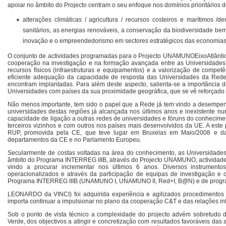
apoiar no âmbito do Projecto centram o seu enfoque nos domínios prioritários 
alterações climáticas / agricultura / recursos costeiros e marítimos /d
sanitários, as energias renováveis, a conservação da biodiversidade be
inovação e o empreendedorismo em sectores estratégicos das economias i
O conjunto de actividades programadas para o Projecto UNAMUNOEixoAtlân
cooperação na investigação e na formação avançada entre as Universidades
recursos físicos (infraestruturas e equipamentos) e a valorização de compe
eficiente adequação da capacidade de resposta das Universidades da Rede
encontram implantadas. Para além deste aspecto, salienta-se a importânci
Universidades com países da sua proximidade geográfica, que se vê reforçado 
Não menos importante, tem sido o papel que a Rede já tem vindo a desempe
universidades destas regiões já alcançada nos últimos anos e inexistente nu
capacidade de ligação a outras redes de universidades e fóruns do conhecim
terceiros vizinhos e com outros nos países mais desenvolvidos da UE. A este
RUP, promovida pela CE, que teve lugar em Bruxelas em Maio/2008 e da
departamentos da CE e no Parlamento Europeu.
Secularmente de costas voltadas na área do conhecimento, as Universidade
âmbito do Programa INTERREG IIIB, através do Projecto UNAMUNO, actividad
vindo a procurar incrementar nos últimos 6 anos. Diversos instrumento
operacionalizados e através da participação de equipas de investigação e 
Programa INTERREG IIIB (UNAMUNO I, UNAMUNO II, Red+I, B@N) e de progr
LEONARDO da VINCI) foi adquirida experiência e agilizados procedimentos 
importa continuar a impulsionar no plano da cooperação C&T e das relações in
Sob o ponto de vista técnico a complexidade do projecto advém sobretudo
Verde, dos objectivos a atingir e concretização com resultados favoráveis da