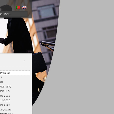
Projetos
CT
PRR
PCT- MAC
EG III B
07-2013
14-2020
21-2027
ma-Quadro