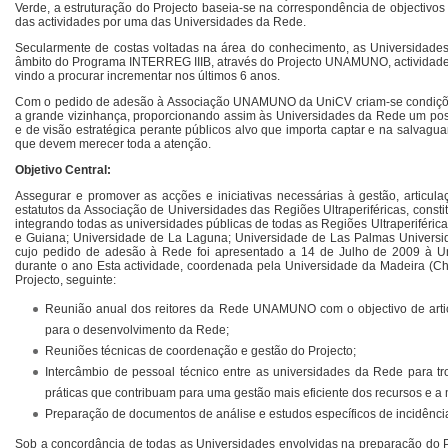
Verde, a estruturação do Projecto baseia-se na correspondência de objectiv
das actividades por uma das Universidades da Rede.
Secularmente de costas voltadas na área do conhecimento, as Universidade
âmbito do Programa INTERREG IIIB, através do Projecto UNAMUNO, actividad
vindo a procurar incrementar nos últimos 6 anos.
Com o pedido de adesão à Associação UNAMUNO da UniCV criam-se condiçõe
a grande vizinhança, proporcionando assim às Universidades da Rede um posi
e de visão estratégica perante públicos alvo que importa captar e na salvag
que devem merecer toda a atenção.
Objetivo Central:
Assegurar e promover as acções e iniciativas necessárias à gestão, articul
estatutos da Associação de Universidades das Regiões Ultraperiféricas, const
integrando todas as universidades públicas de todas as Regiões Ultraperiféric
e Guiana; Universidade de La Laguna; Universidade de Las Palmas Universi
cujo pedido de adesão à Rede foi apresentado a 14 de Julho de 2009 à 
durante o ano Esta actividade, coordenada pela Universidade da Madeira (Che
Projecto, seguinte:
Reunião anual dos reitores da Rede UNAMUNO com o objectivo de articu
para o desenvolvimento da Rede;
Reuniões técnicas de coordenação e gestão do Projecto;
Intercâmbio de pessoal técnico entre as universidades da Rede para 
práticas que contribuam para uma gestão mais eficiente dos recursos e a 
Preparação de documentos de análise e estudos específicos de incidênci
Sob a concordância de todas as Universidades envolvidas na preparação do 