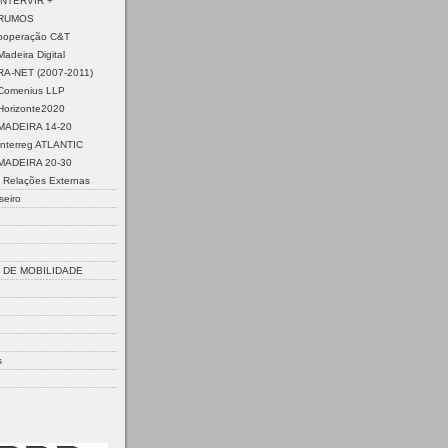
INTERVIR +
 RUMOS
Cooperação C&T
adeira Digital
ERA-NET (2007-2011)
Comenius LLP
Horizonte2020
MADEIRA 14-20
Interreg ATLANTIC
MADEIRA 20-30
 Relações Externas
seiro
DE MOBILIDADE
s