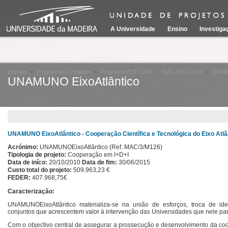
A Universidade
Ensino
Investiga
Entrada
Programas e Projetos
Programa PCT- MAC
MAC 2007-2013
UNAMU
UNAMUNO EixoAtlântico
UNAMUNO EixoAtlântico - Cooperação Científica e Tecnológica do Eixo A
Acrónimo:
UNAMUNOEixoAtlântico
(Ref. MAC/3/M126)
Tipologia de projeto:
Cooperação em I+D+I
Data de iníco:
20/10/2010
Data de fim:
30/06/2015
Custo total do projeto:
509.963,23
€
FEDER:
407.968,75
€
Caracterização:
UNAMUNOEixoAtlântico materializa-se na união de esforços, troca de id
conjuntos que acrescentem valor à intervenção das Universidades que nele par
Com o objectivo central de assegurar a prossecução e desenvolvimento da c