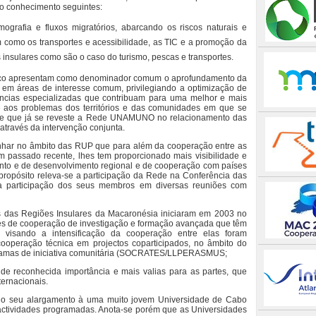
do conhecimento seguintes:
emografia e fluxos migratórios, abarcando os riscos naturais e
m como os transportes e acessibilidade, as TIC e a promoção da
nsulares como são o caso do turismo, pescas e transportes.
tico apresentam como denominador comum o aprofundamento da
 em áreas de interesse comum, privilegiando a optimização de
tências especializadas que contribuam para uma melhor e mais
 aos problemas dos territórios e das comunidades em que se
a de que já se reveste a Rede UNAMUNO no relacionamento das
através da intervenção conjunta.
nhar no âmbito das RUP que para além da cooperação entre as
m passado recente, lhes tem proporcionado mais visibilidade e
ento e de desenvolvimento regional e de cooperação com países
 propósito releva-se a participação da Rede na Conferência das
 participação dos seus membros em diversas reuniões com
s das Regiões Insulares da Macaronésia iniciaram em 2003 no
es de cooperação de investigação e formação avançada que têm
s visando a intensificação da cooperação entre elas foram
cooperação técnica em projectos coparticipados, no âmbito do
amas de iniciativa comunitária (SOCRATES/LLPERASMUS;
de reconhecida importância e mais valias para as partes, que
ternacionais.
 do seu alargamento à uma muito jovem Universidade de Cabo
s actividades programadas. Anota-se porém que as Universidades