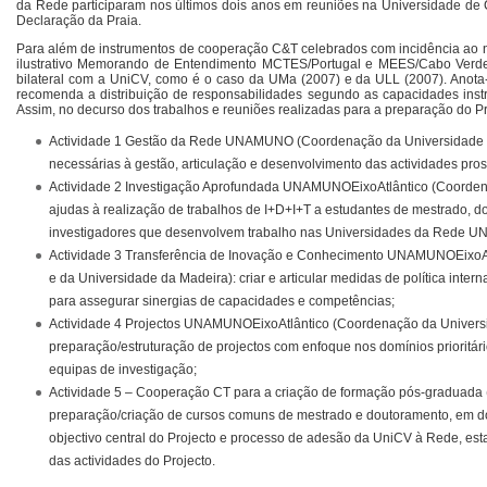
da Rede participaram nos últimos dois anos em reuniões na Universidade de 
Declaração da Praia.
Para além de instrumentos de cooperação C&T celebrados com incidência ao ní
ilustrativo Memorando de Entendimento MCTES/Portugal e MEES/Cabo Verde
bilateral com a UniCV, como é o caso da UMa (2007) e da ULL (2007). Anota-s
recomenda a distribuição de responsabilidades segundo as capacidades inst
Assim, no decurso dos trabalhos e reuniões realizadas para a preparação do P
Actividade 1 Gestão da Rede UNAMUNO (Coordenação da Universidade da
necessárias à gestão, articulação e desenvolvimento das actividades 
Actividade 2 Investigação Aprofundada UNAMUNOEixoAtlântico (Coordenaç
ajudas à realização de trabalhos de I+D+I+T a estudantes de mestrado, d
investigadores que desenvolvem trabalho nas Universidades da Rede
Actividade 3 Transferência de Inovação e Conhecimento UNAMUNOEixoAt
e da Universidade da Madeira): criar e articular medidas de política in
para assegurar sinergias de capacidades e competências;
Actividade 4 Projectos UNAMUNOEixoAtlântico (Coordenação da Univers
preparação/estruturação de projectos com enfoque nos domínios prioritári
equipas de investigação;
Actividade 5 – Cooperação CT para a criação de formação pós-graduada
preparação/criação de cursos comuns de mestrado e doutoramento, em dom
objectivo central do Projecto e processo de adesão da UniCV à Rede, e
das actividades do Projecto.