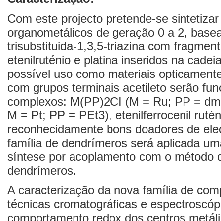
Com este projecto pretende-se sintetiza
organometálicos de geração 0 a 2, base
trisubstituida-1,3,5-triazina com fragme
etenilruténio e platina inseridos na cadei
possível uso como materiais opticament
com grupos terminais acetileto serão fu
complexos: M(PP)2CI (M = Ru; PP = dmpe 
M = Pt; PP = PEt3), etenilferrocenil ruténio
reconhecidamente bons doadores de elec
família de dendrímeros será aplicada um
síntese por acoplamento com o método d
dendrímeros.
A caracterização da nova família de comp
técnicas cromatográficas e espectroscóp
comportamento redox dos centros metáli