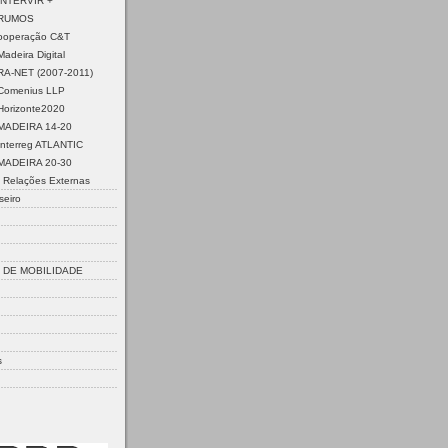
INTERVIR +
 RUMOS
Cooperação C&T
adeira Digital
ERA-NET (2007-2011)
Comenius LLP
Horizonte2020
MADEIRA 14-20
Interreg ATLANTIC
MADEIRA 20-30
 Relações Externas
seiro
DE MOBILIDADE
s