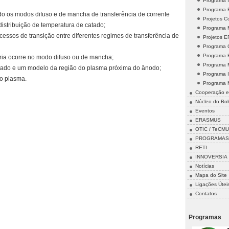
Programa 
Programa
ndo os modos difuso e de mancha de transferência de corrente
Projetos 
istribuição de temperatura de catado;
Programa M
cessos de transição entre diferentes regimes de transferência de
Projetos 
Programa 
Programa 
ária ocorre no modo difuso ou de mancha;
Programa 
tado e um modelo da região do plasma próxima do ânodo;
Programa 
do plasma.
Programa 
Cooperação e
Núcleo do Bol
Eventos
ERASMUS
OTIC / TeCMU
PROGRAMAS 
RETI
INNOVERSIA
Notícias
Mapa do Site
Ligações Útei
Contatos
Programas