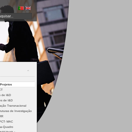
Projetos
CT
s de I&D
es de I&D
ação Transnacional
truturas de Investigação
PRR
PCT- MAC
ma-Quadro