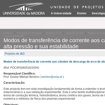
A Universidade
Ensino
Investiga
Entrada
Programas e Projetos
Projetos FCT
Projetos de I&D
Modos de trans
e sua estabilidade
Modos de transferência de corrente aos 
alta pressão e sua estabilidade
Projetos de I&D
Modos de transferência de corrente aos cátodos de descarga de arco de alt
(Ref. POCI/FIS/60526/2004)
Responsável Científico:
Prof. Doutor Mikhail Benilov (
benilov@uma.pt
)
Caracterização:
Este projecto tem em vista investigação fundamental de forma a estender a te
estacionárias e a sua validação experimental. Esta é uma tarefa multidisciplin
teoria de condução térmica, hidrodinâmica, teoria cinética dos gases, teoria
numérica e métodos de física dos plasmas experimental.
Objectivos: