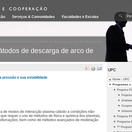
ção
Serviços & Comunidades
Faculdades e Escolas
ferência de corrente aos cátodos de descarga de arco de alta pressão
cátodos de descarga de arco de
UPC
a pressão e sua estabilidade
Home - UPC
Programas e 
Projetos F
Projeto
Unidad
Cooper
Infraes
oria de modos de interacção plasma-cátodo a condições não-
ar que requer o uso de métodos de física e química dos plasmas,
Projetos 
 de bifurcações, bem como de métodos avançados de modelação
Programa 
7º Progra