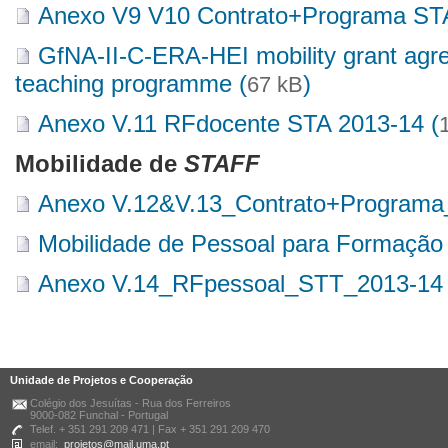
Anexo V9 V10 Contrato+Programa STA
GfNA-II-C-ERA-HEI mobility grant agr
teaching programme (
)
67 kB
Anexo V.11 RFdocente STA 2013-14 (
Mobilidade de
STAFF
Anexo V.12&V.13_Contrato+Programa
Mobilidade de Pessoal para Formação -
Anexo V.14_RFpessoal_STT_2013-14 
Unidade de Projetos e Cooperação
Colégio dos Jesuítas - Rua dos Ferreiros
9000-082 Funchal - Portugal
Telef. + 351 291 209 471 | Fax + 351 291 209 470
email:
projetos@mail.uma.pt