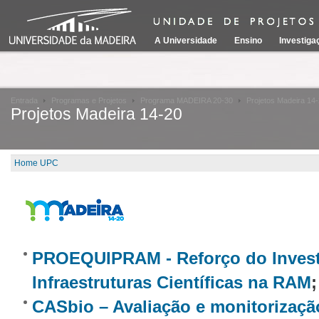
A Universidade
Ensino
Investiga
Entrada
Programas e Projetos
Programa MADEIRA 20-30
Projetos Madeira 14
Projetos Madeira 14-20
Home UPC
PROEQUIPRAM - Reforço do Inves
Infraestruturas Científicas na RAM
;
CASbio – Avaliação e monitorizaçã