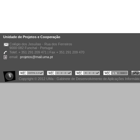
Unidade de Projetos e Cooperação
Colégio dos Jesuítas - Rua dos Ferreiros
9000-082 Funchal - Portugal
Telef. + 351 291 209 471 | Fax + 351 291 209 470
email:
projetos@mail.uma.pt
Copyright © 2012 UMa - Gabinete de Desenvolvimento de Aplicações Informáti