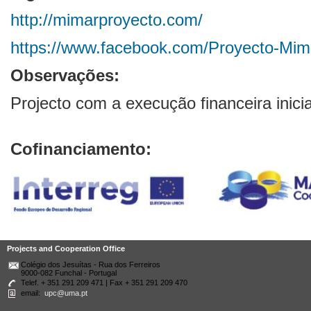
http://mimarproyecto.com/
https://www.facebook.com/Proyecto-Mi
Observações:
Projecto com a execução financeira ini
Cofinanciamento:
Projects and Cooperation Office
Colégio dos Jesuítas - Rua dos Ferreiros
9000-082 Funchal - Portugal
Telef. + 351 291 209 471 | Fax + 351 291 209 470
email:
upc@uma.pt