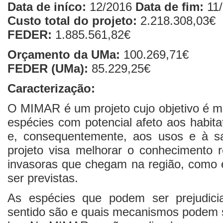
Data de iníco:
12/2016
Data de fim:
11/
Custo total do projeto:
2.218.308,03€
FEDER:
1.885.561,82€
Orçamento da UMa:
100.269,71€
FEDER (UMa):
85.229,25€
Caracterização:
O MIMAR é um projeto cujo objetivo é m
espécies com potencial afeto aos habit
e, consequentemente, aos usos e à s
projeto visa melhorar o conhecimento r
invasoras que chegam na região, como
ser previstas.
As espécies que podem ser prejudicia
sentido são e quais mecanismos podem s