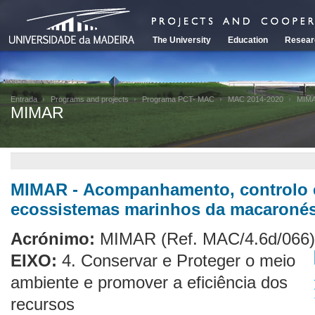
The University
Education
Resear
Entrada
Programs and projects
Programa PCT- MAC
MAC 2014-2020
MIM
MIMAR
MIMAR - Acompanhamento, controlo 
ecossistemas marinhos da macaronés
Acrónimo:
MIMAR
(Ref. MAC/4.6d/066)
EIXO:
4. Conservar e Proteger o meio
ambiente e promover a eficiência dos
recursos