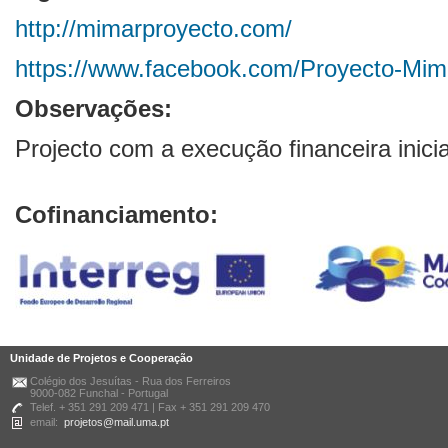
http://mimarproyecto.com/
https://www.facebook.com/Proyecto-Mi
Observações:
Projecto com a execução financeira ini
Cofinanciamento:
Unidade de Projetos e Cooperação
Colégio dos Jesuítas - Rua dos Ferreiros
9000-082 Funchal - Portugal
Telef. + 351 291 209 471 | Fax + 351 291 209 470
email:
projetos@mail.uma.pt