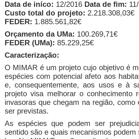
Data de iníco:
12/2016
Data de fim:
11/
Custo total do projeto:
2.218.308,03€
FEDER:
1.885.561,82€
Orçamento da UMa:
100.269,71€
FEDER (UMa):
85.229,25€
Caracterização:
O MIMAR é um projeto cujo objetivo é m
espécies com potencial afeto aos habit
e, consequentemente, aos usos e à s
projeto visa melhorar o conhecimento r
invasoras que chegam na região, como
ser previstas.
As espécies que podem ser prejudicia
sentido são e quais mecanismos podem s