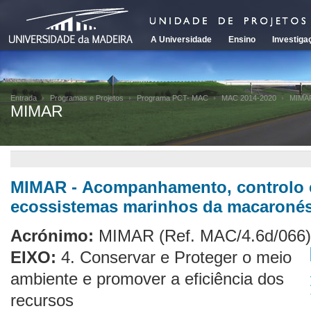
A Universidade
Ensino
Investiga
Entrada
Programas e Projetos
Programa PCT- MAC
MAC 2014-2020
MIMA
MIMAR
MIMAR - Acompanhamento, controlo 
ecossistemas marinhos da macaronés
Acrónimo:
MIMAR
(Ref. MAC/4.6d/066)
EIXO:
4. Conservar e Proteger o meio
ambiente e promover a eficiência dos
recursos