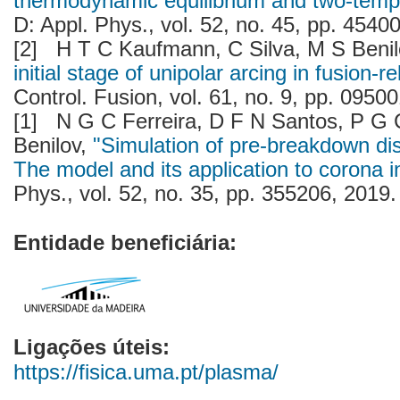
thermodynamic equilibrium and two-temp
D: Appl. Phys., vol. 52, no. 45, pp. 45400
[2]
H T C Kaufmann, C Silva, M S Benil
initial stage of unipolar arcing in fusion-r
Control. Fusion, vol. 61, no. 9, pp. 095001
[1]
N G C Ferreira, D F N Santos, P G 
Benilov,
"Simulation of pre-breakdown disc
The model and its application to corona i
Phys., vol. 52, no. 35, pp. 355206, 2019. [
Entidade beneficiária:
Ligações úteis:
https://fisica.uma.pt/plasma/