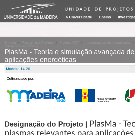
A Universidade
Ensino
Investiga
Entrada
Programas e Projetos
Projetos FCT
Infraestruturas de Investigação
aplicações energéticas
PlasMa - Teoria e simulação avançada de
aplicações energéticas
Madeira 14-20
Designação do Projeto |
PlasMa - Te
plasmas relevantes para aplicações