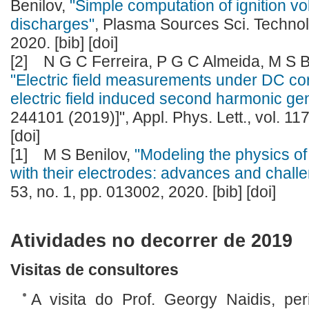
Benilov,
"Simple computation of ignition vo
discharges"
, Plasma Sources Sci. Technol.
2020. [bib] [doi]
[2]
N G C Ferreira, P G C Almeida, M S B
"Electric field measurements under DC co
electric field induced second harmonic ge
244101 (2019)]", Appl. Phys. Lett., vol. 117
[doi]
[1]
M S Benilov,
"Modeling the physics of
with their electrodes: advances and chall
53, no. 1, pp. 013002, 2020. [bib] [doi]
Atividades no decorrer de 2019
Visitas de consultores
A visita do Prof. Georgy Naidis, pe