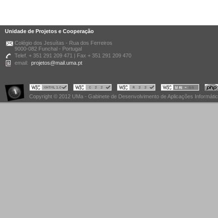
Unidade de Projetos e Cooperação
Colégio dos Jesuítas - Rua dos Ferreiros
9000-082 Funchal - Portugal
Telef. + 351 291 209 471 | Fax + 351 291 209 470
email:
projetos@mail.uma.pt
Copyright © 2012 UMa - Gabinete de Desenvolvimento de Aplicações Informáti