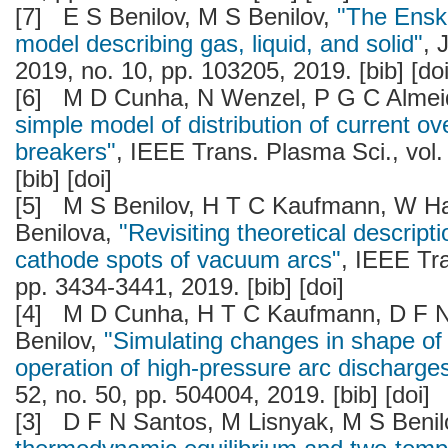
[7]
E S Benilov, M S Benilov,
"The Ensko
model describing gas, liquid, and solid"
, 
2019, no. 10, pp. 103205, 2019. [bib] [doi
[6]
M D Cunha, N Wenzel, P G C Almei
simple model of distribution of current o
breakers"
, IEEE Trans. Plasma Sci., vol.
[bib] [doi]
[5]
M S Benilov, H T C Kaufmann, W H
Benilova,
"Revisiting theoretical descript
cathode spots of vacuum arcs"
, IEEE Tra
pp. 3434-3441, 2019. [bib] [doi]
[4]
M D Cunha, H T C Kaufmann, D F N
Benilov,
"Simulating changes in shape of
operation of high-pressure arc discharge
52, no. 50, pp. 504004, 2019. [bib] [doi]
[3]
D F N Santos, M Lisnyak, M S Benil