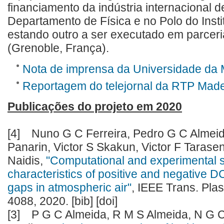
financiamento da indústria internacional d
Departamento de Física e no Polo do Inst
estando outro a ser executado em parceri
(Grenoble, França).
Nota de imprensa da Universidade da M
Reportagem do telejornal da RTP Made
Publicações do projeto em 2020
[4]
Nuno G C Ferreira, Pedro G C Almeida,
Panarin, Victor S Skakun, Victor F Taras
Naidis,
"Computational and experimental 
characteristics of positive and negative D
gaps in atmospheric air"
, IEEE Trans. Plas
4088, 2020. [bib] [doi]
[3]
P G C Almeida, R M S Almeida, N G C 