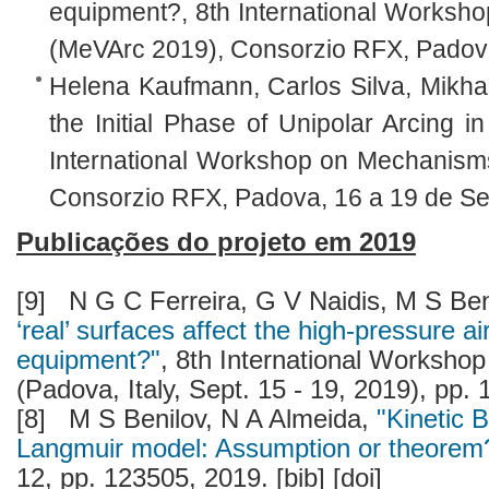
equipment?, 8th International Works
(MeVArc 2019), Consorzio RFX, Padov
Helena Kaufmann, Carlos Silva, Mikhai
the Initial Phase of Unipolar Arcing i
International Workshop on Mechanism
Consorzio RFX, Padova, 16 a 19 de S
Publicações do projeto em 2019
[9]
N G C Ferreira, G V Naidis, M S Ben
‘real’ surfaces affect the high-pressure a
equipment?"
, 8th International Worksh
(Padova, Italy, Sept. 15 - 19, 2019), pp. 
[8]
M S Benilov, N A Almeida,
"Kinetic 
Langmuir model: Assumption or theorem
12, pp. 123505, 2019. [bib] [doi]