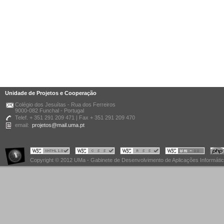
Unidade de Projetos e Cooperação
Colégio dos Jesuítas - Rua dos Ferreiros
9000-082 Funchal - Portugal
Telef. + 351 291 209 471 | Fax + 351 291 209 470
email:
projetos@mail.uma.pt
Copyright © 2012 UMa - Gabinete de Desenvolvimento de Aplicações Informáti