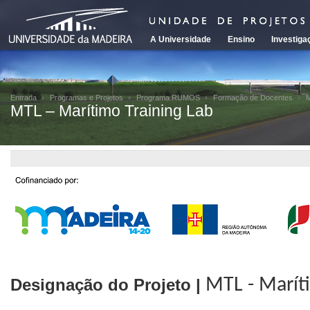
A Universidade
Ensino
Investiga
Entrada
Programas e Projetos
Programa RUMOS
Formação de Docentes
M
MTL – Marítimo Training Lab
Designação do Projeto |
MTL - Marít