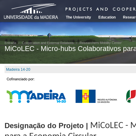
The University
Education
Resear
Entrada
Cooperation and External Relations
Researchers Mobility Center
MiCoLEC - Micro-hubs Colaborativos para
Madeira 14-20
Designação do Projeto |
MiCoLEC -
M