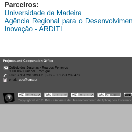
Parceiros:
Universidade da Madeira
Agência Regional para o Desenvolviment
Inovação - ARDITI
Projects and Cooperation Office
Colégio dos Jesuítas - Rua dos Ferreiros
9000-082 Funchal - Portugal
Telef. + 351 291 209 471 | Fax + 351 291 209 470
email:
upc@uma.pt
Copyright © 2012 UMa - Gabinete de Desenvolvimento de Aplicações Informáti