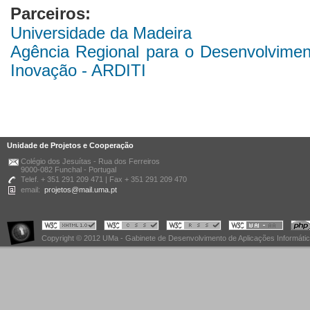
Parceiros:
Universidade da Madeira
Agência Regional para o Desenvolviment
Inovação - ARDITI
Unidade de Projetos e Cooperação
Colégio dos Jesuítas - Rua dos Ferreiros
9000-082 Funchal - Portugal
Telef. + 351 291 209 471 | Fax + 351 291 209 470
email:
projetos@mail.uma.pt
Copyright © 2012 UMa - Gabinete de Desenvolvimento de Aplicações Informáti