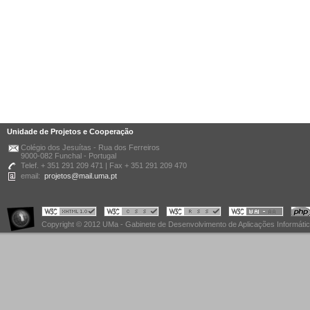
Unidade de Projetos e Cooperação
Colégio dos Jesuítas - Rua dos Ferreiros
9000-082 Funchal - Portugal
Telef. + 351 291 209 471 | Fax + 351 291 209 470
email:
projetos@mail.uma.pt
Copyright © 2012 UMa - Gabinete de Desenvolvimento de Aplicações Informáti