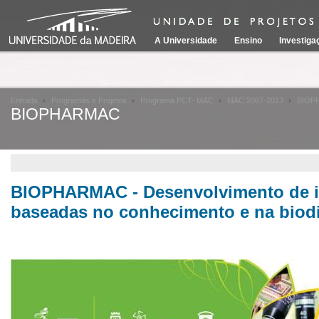
A Universidade
Ensino
Investiga
Entrada
Programas e Projetos
Programa PCT- MAC
MAC 2007-2013
BIOP
BIOPHARMAC
BIOPHARMAC - Desenvolvimento de in
baseadas no conhecimento e na biod