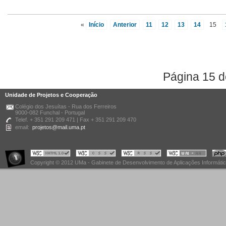
«
Início
Anterior
11
12
13
14
15
Página 15 d
Unidade de Projetos e Cooperação
Colégio dos Jesuítas - Rua dos Ferreiros
9000-082 Funchal - Portugal
Telef. + 351 291 209 471 | Fax + 351 291 209 470
email:
projetos@mail.uma.pt
Copyright © 2012 UMa - Gabinete de Desenvolvimento de Aplicações Informáti