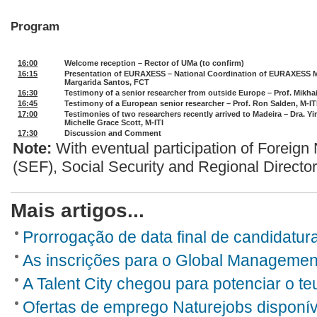
Program
16:00
Welcome reception – Rector of UMa (to confirm)
16:15
Presentation of EURAXESS – National Coordination of EURAXESS Mo
Margarida Santos, FCT
16:30
Testimony
of
a
senior
researcher
from outside
Europe – Prof. Mikha
16:45
Testimony
of
a
European
senior
researcher – Prof. Ron Salden, M-IT
17:00
Testimonies of two researchers
recently arrived
to Madeira – Dra. Y
Michelle Grace Scott, M-ITI
17:30
Discussion and Comment
Note:
With eventual participation of Foreign
(SEF), Social Security and Regional Director
Mais artigos...
Prorrogação de data final de candidatur
As inscrições para o Global Management
A Talent City chegou para potenciar o teu
Ofertas de emprego Naturejobs disponí