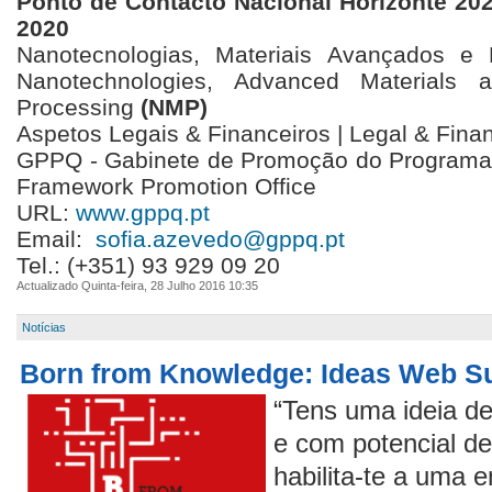
Ponto de Contacto Nacional Horizonte 202
2020
Nanotecnologias, Materiais Avançados e
Nanotechnologies, Advanced Materials 
Processing
(NMP)
Aspetos Legais & Financeiros | Legal & Fina
GPPQ - Gabinete de Promoção do Programa
Framework Promotion Office
URL:
www.gppq.pt
Email:
sofia.azevedo@gppq.pt
Tel.: (+351) 93 929 09 20
Actualizado Quinta-feira, 28 Julho 2016 10:35
Notícias
Born from Knowledge: Ideas Web S
“Tens uma ideia de
e com potencial d
habilita-te a uma