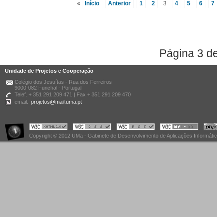
«
Início
Anterior
1
2
3
4
5
6
7
Página 3 d
Unidade de Projetos e Cooperação
Colégio dos Jesuítas - Rua dos Ferreiros
9000-082 Funchal - Portugal
Telef. + 351 291 209 471 | Fax + 351 291 209 470
email:
projetos@mail.uma.pt
Copyright © 2012 UMa - Gabinete de Desenvolvimento de Aplicações Informáti