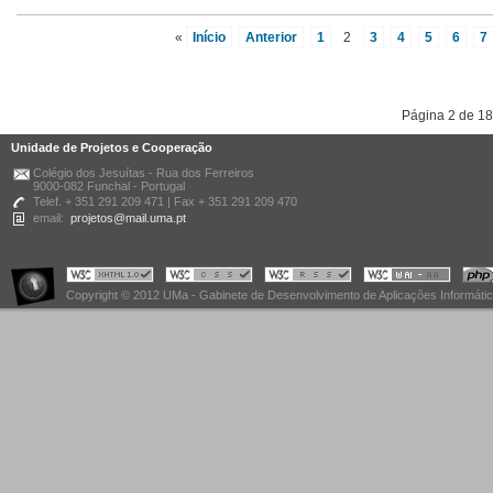
«
Início
Anterior
1
2
3
4
5
6
7
Página 2 de 18
Unidade de Projetos e Cooperação
Colégio dos Jesuítas - Rua dos Ferreiros
9000-082 Funchal - Portugal
Telef. + 351 291 209 471 | Fax + 351 291 209 470
email:
projetos@mail.uma.pt
Copyright © 2012 UMa - Gabinete de Desenvolvimento de Aplicações Informáti