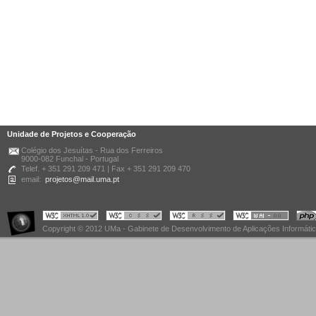
Unidade de Projetos e Cooperação
Colégio dos Jesuítas - Rua dos Ferreiros
9000-082 Funchal - Portugal
Telef. + 351 291 209 471 | Fax + 351 291 209 470
email:
projetos@mail.uma.pt
Copyright © 2012 UMa - Gabinete de Desenvolvimento de Aplicações Informáti