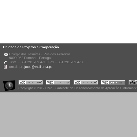
Unidade de Projetos e Cooperação
Colégio dos Jesuítas - Rua dos Ferreiros
9000-082 Funchal - Portugal
Telef. + 351 291 209 471 | Fax + 351 291 209 470
email:
projetos@mail.uma.pt
Copyright © 2012 UMa - Gabinete de Desenvolvimento de Aplicações Informáti