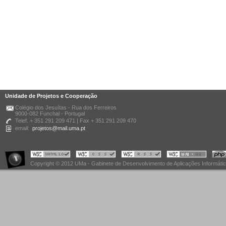
Unidade de Projetos e Cooperação
Colégio dos Jesuítas - Rua dos Ferreiros
9000-082 Funchal - Portugal
Telef. + 351 291 209 471 | Fax + 351 291 209 470
email:
projetos@mail.uma.pt
Copyright © 2012 UMa - Gabinete de Desenvolvimento de Aplicações Informáti