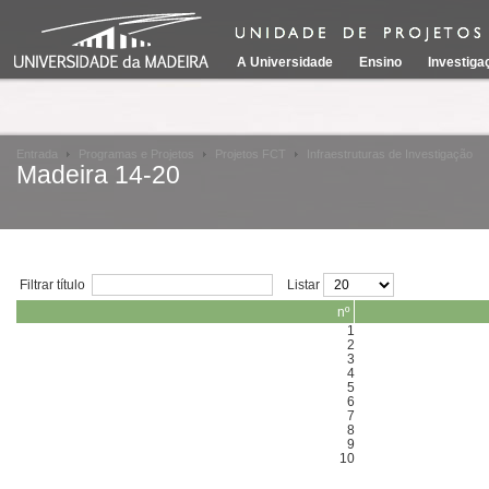
A Universidade
Ensino
Investiga
Entrada
Programas e Projetos
Projetos FCT
Infraestruturas de Investigação
Madeira 14-20
Filtrar título
Listar
nº
1
2
3
4
5
6
7
8
9
10