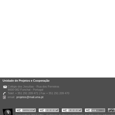
Unidade de Projetos e Cooperação
Colégio dos Jesuítas - Rua dos Ferreiros
9000-082 Funchal - Portugal
Telef. + 351 291 209 471 | Fax + 351 291 209 470
email:
projetos@mail.uma.pt
Copyright © 2012 UMa - Gabinete de Desenvolvimento de Aplicações Informáti