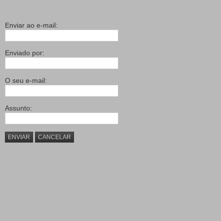
Enviar ao e-mail:
Enviado por:
O seu e-mail:
Assunto:
ENVIAR
CANCELAR