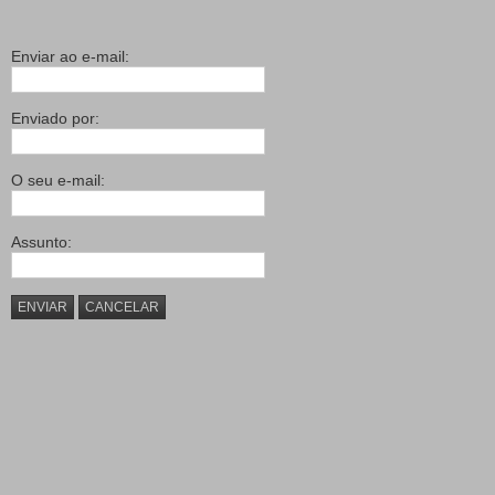
Enviar ao e-mail:
Enviado por:
O seu e-mail:
Assunto:
ENVIAR
CANCELAR