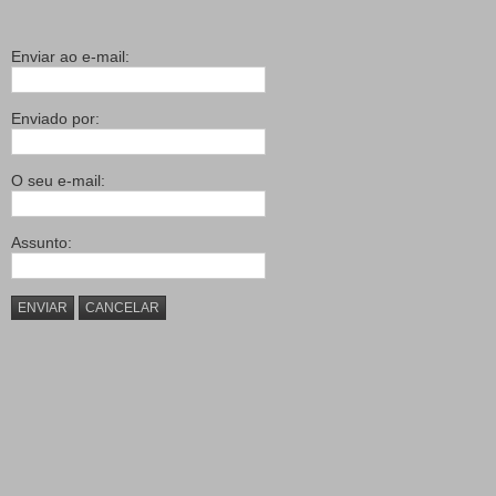
Enviar ao e-mail:
Enviado por:
O seu e-mail:
Assunto:
ENVIAR
CANCELAR