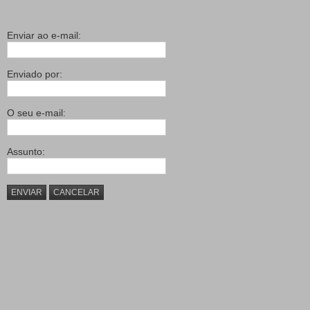
Enviar ao e-mail:
Enviado por:
O seu e-mail:
Assunto:
ENVIAR
CANCELAR