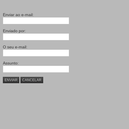
Enviar ao e-mail:
Enviado por:
O seu e-mail:
Assunto:
ENVIAR
CANCELAR