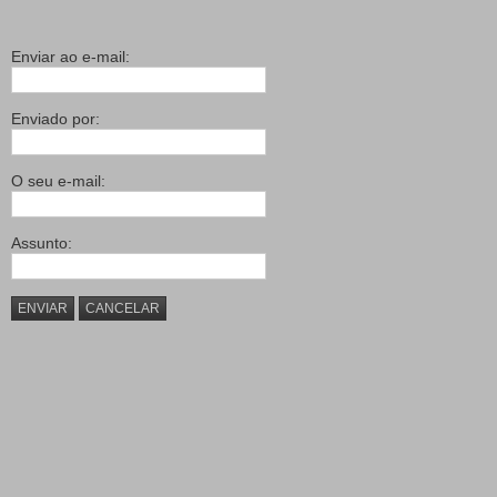
Enviar ao e-mail:
Enviado por:
O seu e-mail:
Assunto:
ENVIAR
CANCELAR