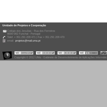
Unidade de Projetos e Cooperação
Colégio dos Jesuítas - Rua dos Ferreiros
9000-082 Funchal - Portugal
Telef. + 351 291 209 471 | Fax + 351 291 209 470
email:
projetos@mail.uma.pt
Copyright © 2012 UMa - Gabinete de Desenvolvimento de Aplicações Informáti