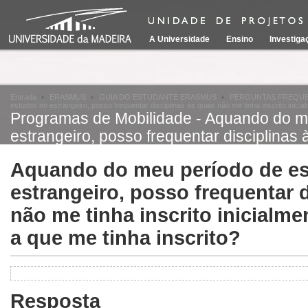
A Universidade
Ensino
Investiga
Entrada
ERASMUS
GUIA DO ESTUDANTE ERASMUS
PERGUNTAS FREQU
estudos no estrangeiro, posso frequentar disciplinas às quais não me tinha inscrito inicia
Programas de Mobilidade - Aquando do m
estrangeiro, posso frequentar disciplinas 
inicialmente e/ou anular alguma(s) a que m
Aquando do meu período de e
estrangeiro, posso frequentar d
não me tinha inscrito inicialme
a que me tinha inscrito?
Resposta