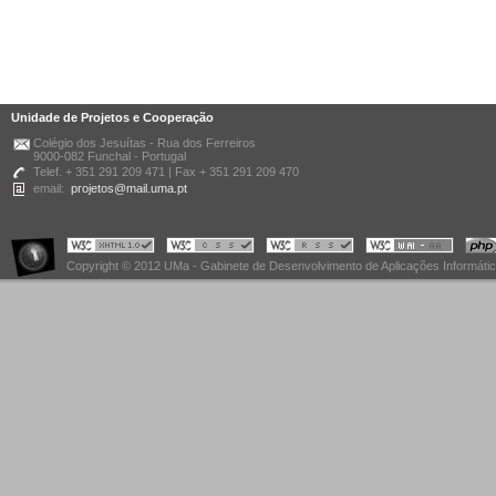
Unidade de Projetos e Cooperação
Colégio dos Jesuítas - Rua dos Ferreiros
9000-082 Funchal - Portugal
Telef. + 351 291 209 471 | Fax + 351 291 209 470
email:
projetos@mail.uma.pt
Copyright © 2012 UMa - Gabinete de Desenvolvimento de Aplicações Informáti