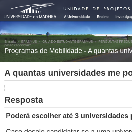
A Universidade
Ensino
Investiga
Entrada
ERASMUS
GUIA DO ESTUDANTE ERASMUS
PERGUNTAS FREQU
posso candidatar?
Programas de Mobilidade - A quantas uni
A quantas universidades me p
Resposta
Poderá escolher até 3 universidades 
Caso deseje candidatar-se a uma unive