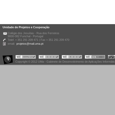
Unidade de Projetos e Cooperação
Colégio dos Jesuítas - Rua dos Ferreiros
9000-082 Funchal - Portugal
Telef. + 351 291 209 471 | Fax + 351 291 209 470
email:
projetos@mail.uma.pt
Copyright © 2012 UMa - Gabinete de Desenvolvimento de Aplicações Informáti