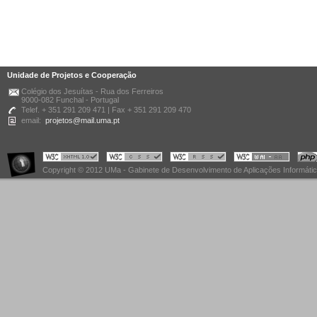
Unidade de Projetos e Cooperação
Colégio dos Jesuítas - Rua dos Ferreiros
9000-082 Funchal - Portugal
Telef. + 351 291 209 471 | Fax + 351 291 209 470
email:
projetos@mail.uma.pt
Copyright © 2012 UMa - Gabinete de Desenvolvimento de Aplicações Informáti