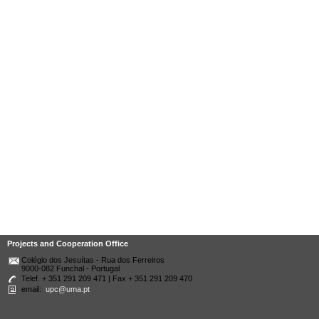
Projects and Cooperation Office
Colégio dos Jesuítas - Rua dos Ferreiros
9000-082 Funchal - Portugal
Telef. + 351 291 209 471 | Fax + 351 291 209 470
email:
upc@uma.pt