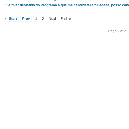
Se tiver desistido do Programa a que me candidatei e fui aceite, posso c
«
Start
Prev
1
2
Next
End
»
Page 2 of 2